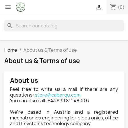
shopping_cart


(0)
search
Home
About us & Terms of use
About us & Terms of use
About us
Feel free to write us a mail if there are any
questions:
store@caberqu.com
You can also call: +43 699 811 4800 6
We're based in Austria and a registered
mechatronics engineering for electronics, office
and IT systems technology company.